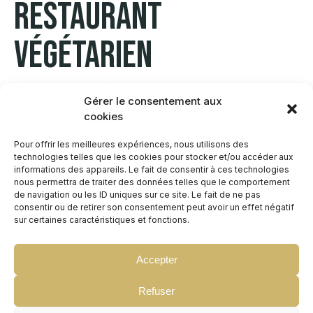
Restaurant
végétarien
Une pause déjeuner gourmande, saine et
Gérer le consentement aux
conviviale.
cookies
Pour offrir les meilleures expériences, nous utilisons des
Découvrez nos différents plats végétariens : salades
technologies telles que les cookies pour stocker et/ou accéder aux
garnies, tartines gratinées, œufs cocottes et galettes
informations des appareils. Le fait de consentir à ces technologies
nous permettra de traiter des données telles que le comportement
de pommes de terre, soupe...
de navigation ou les ID uniques sur ce site. Le fait de ne pas
consentir ou de retirer son consentement peut avoir un effet négatif
Nous utilisons presque exclusivement des produits
sur certaines caractéristiques et fonctions.
locaux et/ou bios. Des options vegan, sans gluten et
sans lactose sont disponibles sur demande.
Accepter
Notre offre de restauration est disponible toute la
Refuser
journée !