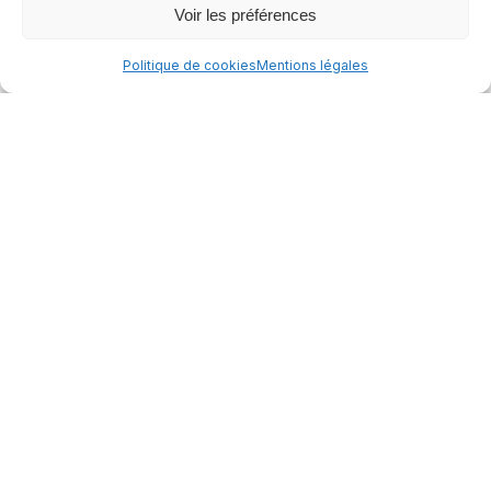
Voir les préférences
télécharger notre menu du moment
Politique de cookies
Mentions légales
découvrir le restaurant
Fait maison